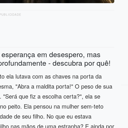
PUBLICIDADE
ma esperança em desespero, mas
profundamente - descubra por quê!
o ela lutava com as chaves na porta da
 mesma, "Abra a maldita porta!" O peso de sua
"Será que fiz a escolha certa?", ela se
no peito. Ela pensou na mulher sem-teto
idade de seu filho. No que eu estava
filho nas mãos de uma estranha? E ainda por