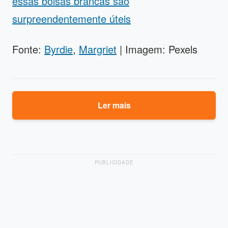
essas bolsas brancas são
surpreendentemente úteis
Fonte:
Byrdie
,
Margriet
| Imagem: Pexels
Ler mais
PUBLICIDADE