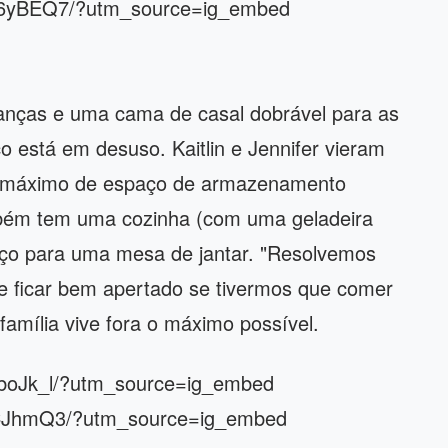
Rj6yBEQ7/?utm_source=ig_embed
ianças e uma cama de casal dobrável para as
 está em desuso. Kaitlin e Jennifer vieram
 o máximo de espaço de armazenamento
mbém tem uma cozinha (com uma geladeira
aço para uma mesa de jantar. "Resolvemos
 ficar bem apertado se tivermos que comer
família vive fora o máximo possível.
zboJk_l/?utm_source=ig_embed
eCJhmQ3/?utm_source=ig_embed